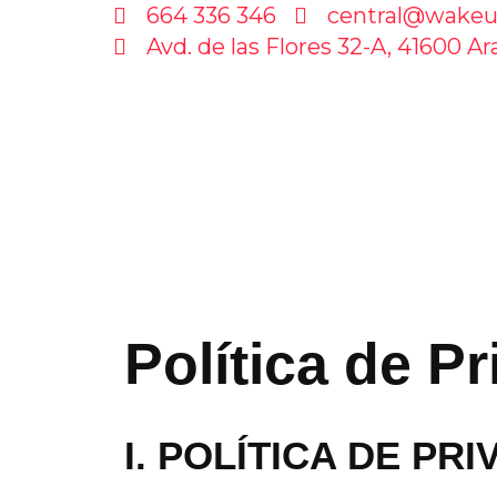
664 336 346
central@wakeu
Avd. de las Flores 32-A, 41600 Ara
Política de P
I. POLÍTICA DE P